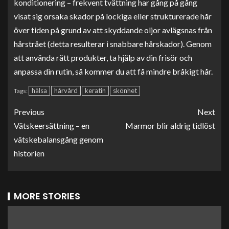
konditionering – frekvent tvättning har gång på gång
visat sig orsaka skador på lockiga eller strukturerade hår
över tiden på grund av att skyddande oljor avlägsnas från
hårstrået (detta resulterar i snabbare hårskador). Genom
att använda rätt produkter, ta hjälp av din frisör och
anpassa din rutin, så kommer du att få mindre bråkigt hår.
hälsa
hårvård
keratin
skönhet
Tags:
Previous
Next
Vätskeersättning – en
Marmor blir aldrig tidlöst
vätskebalansgång genom
historien
MORE STORIES