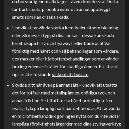
du borstar igenom alla lager – även de nedersta! Detta
tar bort smuts, produktrester och annat uppbyggt
smuts som kan orsaka skada.
Undvik att använda starka kemikalier så som blekning
eller värmeverktyg på dina lockar – dessa kan skada
håret, skapa frizz och flyaways, eller både och! Var
försiktig med håret och välj behandlingar som vårdare,
t ex masker eller hårbottenbehandlingar som använder
bra ingredienser istället för skadliga ämnen. Ett starkt
tips är återfuktande
silikonfritt balsam
.
Skydda ditt hår även på annat sätt – undvik att utsätta
det för toffsar med metallspännen, onödiga ryck och
annan friktion. Se till att torka håret ordentligt efter
tvätt, styla på lämpligt sätt när det behövs. Att använda
en microfiberhandduk gör ingen nytta om du inte vidtar
lämpliga försiktighetsåtgärder med dina stylingverktyg