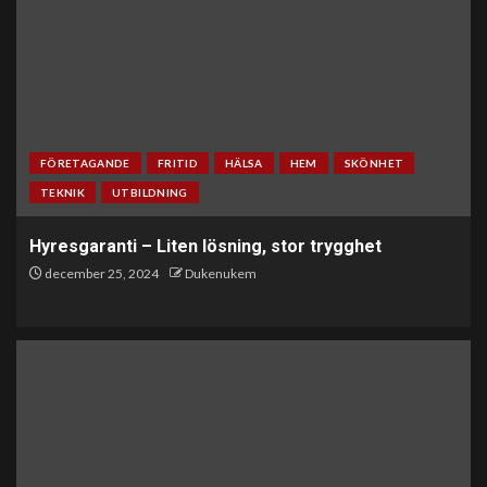
FÖRETAGANDE
FRITID
HÄLSA
HEM
SKÖNHET
TEKNIK
UTBILDNING
Hyresgaranti – Liten lösning, stor trygghet
december 25, 2024
Dukenukem