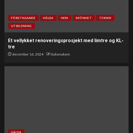
FÖRETAGANDE
HÄLSA
HEM
SKÖNHET
TEKNIK
UTBILDNING
Et vellykket renoveringsprosjekt med limtre og KL-
tre
december 16, 2024
Dukenukem
HÄLSA