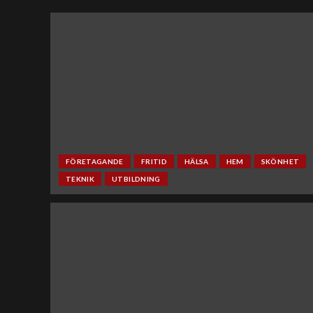
FÖRETAGANDE
FRITID
HÄLSA
HEM
SKÖNHET
TEKNIK
UTBILDNING