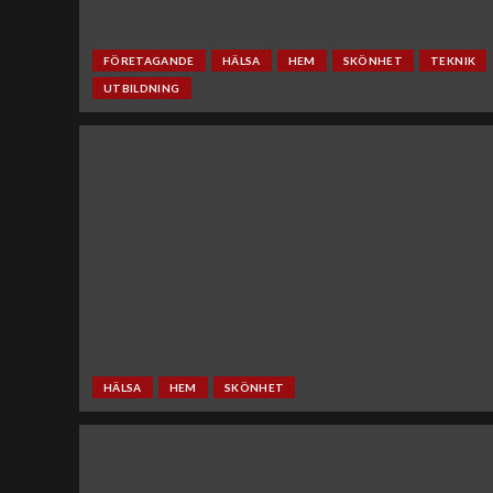
FÖRETAGANDE
HÄLSA
HEM
SKÖNHET
TEKNIK
UTBILDNING
HÄLSA
HEM
SKÖNHET