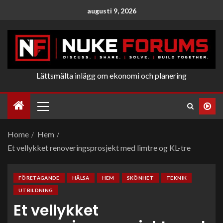
augusti 9, 2026
Lättsmälta inlägg om ekonomi och planering
Home
Hem
Et vellykket renoveringsprosjekt med limtre og KL-tre
FÖRETAGANDE
HÄLSA
HEM
SKÖNHET
TEKNIK
UTBILDNING
Et vellykket