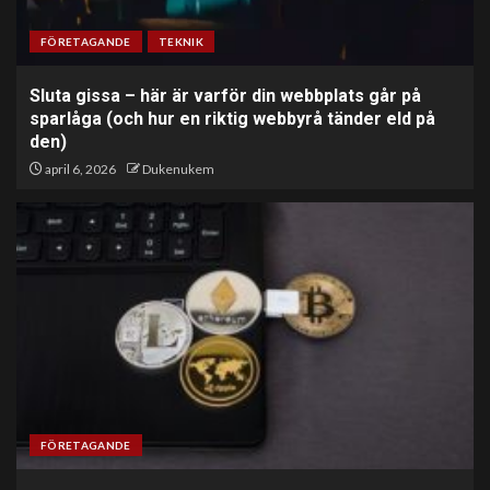
FÖRETAGANDE
TEKNIK
Sluta gissa – här är varför din webbplats går på
sparlåga (och hur en riktig webbyrå tänder eld på
den)
april 6, 2026
Dukenukem
FÖRETAGANDE