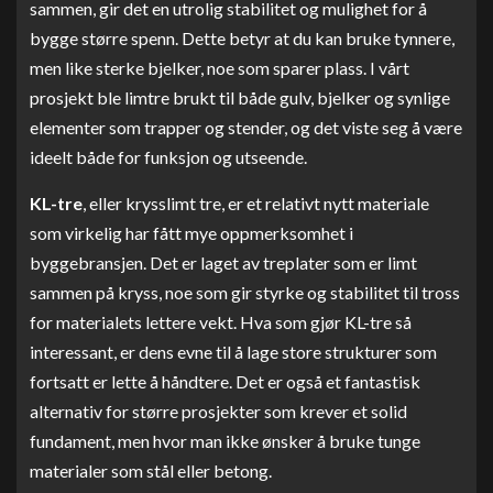
sammen, gir det en utrolig stabilitet og mulighet for å
bygge større spenn. Dette betyr at du kan bruke tynnere,
men like sterke bjelker, noe som sparer plass. I vårt
prosjekt ble limtre brukt til både gulv, bjelker og synlige
elementer som trapper og stender, og det viste seg å være
ideelt både for funksjon og utseende.
KL-tre
, eller krysslimt tre, er et relativt nytt materiale
som virkelig har fått mye oppmerksomhet i
byggebransjen. Det er laget av treplater som er limt
sammen på kryss, noe som gir styrke og stabilitet til tross
for materialets lettere vekt. Hva som gjør KL-tre så
interessant, er dens evne til å lage store strukturer som
fortsatt er lette å håndtere. Det er også et fantastisk
alternativ for større prosjekter som krever et solid
fundament, men hvor man ikke ønsker å bruke tunge
materialer som stål eller betong.