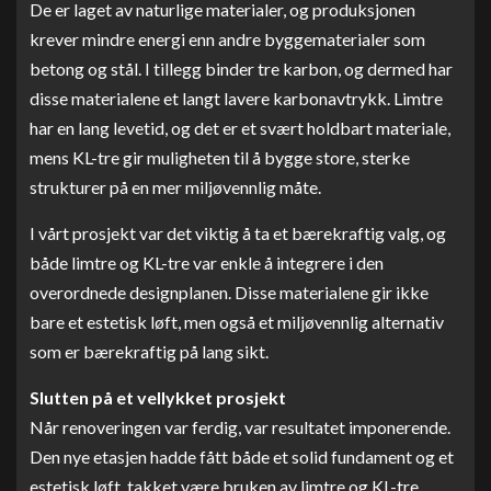
De er laget av naturlige materialer, og produksjonen
krever mindre energi enn andre byggematerialer som
betong og stål. I tillegg binder tre karbon, og dermed har
disse materialene et langt lavere karbonavtrykk. Limtre
har en lang levetid, og det er et svært holdbart materiale,
mens KL-tre gir muligheten til å bygge store, sterke
strukturer på en mer miljøvennlig måte.
I vårt prosjekt var det viktig å ta et bærekraftig valg, og
både limtre og KL-tre var enkle å integrere i den
overordnede designplanen. Disse materialene gir ikke
bare et estetisk løft, men også et miljøvennlig alternativ
som er bærekraftig på lang sikt.
Slutten på et vellykket prosjekt
Når renoveringen var ferdig, var resultatet imponerende.
Den nye etasjen hadde fått både et solid fundament og et
estetisk løft, takket være bruken av limtre og KL-tre.