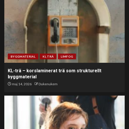
BYGGMATERIAL
KL TRÄ
LIMFOG
KL-trä – korslaminerat trä som strukturellt
byggmaterial
maj 14, 2026
Dukenukem