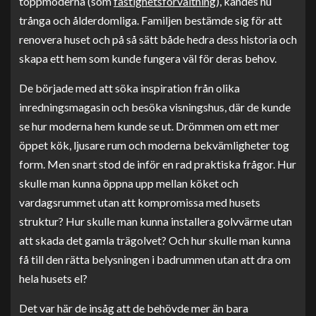
toppmoderna (som
fastighetsförvaltning
), kändes nu
trånga och ålderdomliga. Familjen bestämde sig för att
renovera huset och på så sätt både hedra dess historia och
skapa ett hem som kunde fungera väl för deras behov.
De började med att söka inspiration från olika
inredningsmagasin och besöka visningshus, där de kunde
se hur moderna hem kunde se ut. Drömmen om ett mer
öppet kök, ljusare rum och moderna bekvämligheter tog
form. Men snart stod de inför en rad praktiska frågor. Hur
skulle man kunna öppna upp mellan köket och
vardagsrummet utan att kompromissa med husets
struktur? Hur skulle man kunna installera golvvärme utan
att skada det gamla trägolvet? Och hur skulle man kunna
få till den rätta belysningen i badrummen utan att dra om
hela husets el?
Det var här de insåg att de behövde mer än bara