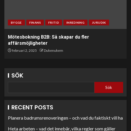
BYGGE
FINANS
FRITID
INREDNING
JURUDIK
Mötesbokning B2B: Så skapar du fler
affärsmöjligheter
februari 2, 2025
Dukenukem
SÖK
Sök
RECENT POSTS
Planera badrumsrenoveringen – och vad du faktiskt vill ha
Heta arbeten – vad det innebär, vilka regler som gäller