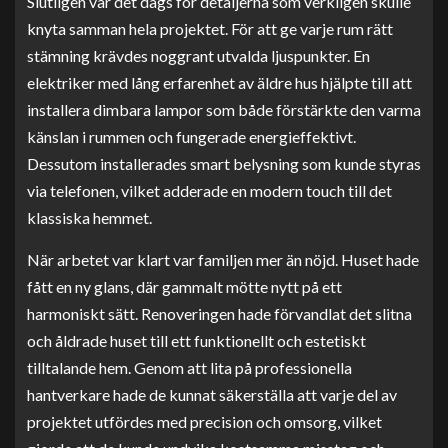
Slutligen var det dags för detaljerna som verkligen skulle
knyta samman hela projektet. För att ge varje rum rätt
stämning krävdes noggrant utvalda ljuspunkter. En
elektriker med lång erfarenhet av äldre hus hjälpte till att
installera dimbara lampor som både förstärkte den varma
känslan i rummen och fungerade energieffektivt.
Dessutom installerades smart belysning som kunde styras
via telefonen, vilket adderade en modern touch till det
klassiska hemmet.
När arbetet var klart var familjen mer än nöjd. Huset hade
fått en ny glans, där gammalt mötte nytt på ett
harmoniskt sätt. Renoveringen hade förvandlat det slitna
och åldrade huset till ett funktionellt och estetiskt
tilltalande hem. Genom att lita på professionella
hantverkare hade de kunnat säkerställa att varje del av
projektet utfördes med precision och omsorg, vilket