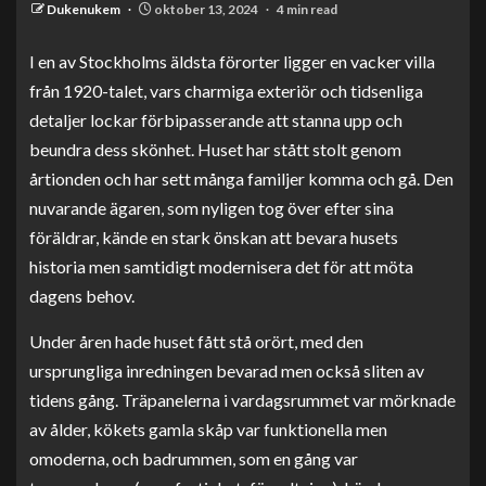
Dukenukem
oktober 13, 2024
4 min read
I en av Stockholms äldsta förorter ligger en vacker villa
från 1920-talet, vars charmiga exteriör och tidsenliga
detaljer lockar förbipasserande att stanna upp och
beundra dess skönhet. Huset har stått stolt genom
årtionden och har sett många familjer komma och gå. Den
nuvarande ägaren, som nyligen tog över efter sina
föräldrar, kände en stark önskan att bevara husets
historia men samtidigt modernisera det för att möta
dagens behov.
Under åren hade huset fått stå orört, med den
ursprungliga inredningen bevarad men också sliten av
tidens gång. Träpanelerna i vardagsrummet var mörknade
av ålder, kökets gamla skåp var funktionella men
omoderna, och badrummen, som en gång var