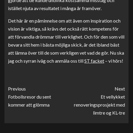
gjorde att de kunde undvika kostsamma misstag och
istället njuta av resultatet i många år framöver.
Det här är en påminnelse om att även om inspiration och
vision är viktiga, så krävs det också rätt kompetens för
att förvandla drömmar till verklighet. Och för den som vill
bevara sitt hem i bästa möjliga skick, är det ibland bäst
att lämna över till de som verkligen vet vad de gör. Nu ska
jag och syrran iväg och anmäla oss till
ST facket
– vi hörs!
Previous
Next
Fotbollsresor du sent
Et vellykket
kommer att glömma
renoveringsprosjekt med
limtre og KL-tre