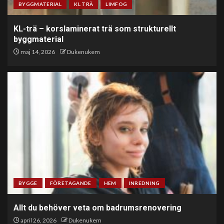
BYGGMATERIAL
KL TRÄ
LIMFOG
KL-trä – korslaminerat trä som strukturellt
byggmaterial
maj 14, 2026
Dukenukem
BYGGE
FÖRETAGANDE
HEM
INREDNING
Allt du behöver veta om badrumsrenovering
april 26, 2026
Dukenukem