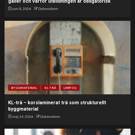
gäller och varför utbildningen är obligatorisk
juni 8, 2026
Dukenukem
BYGGMATERIAL
KL TRÄ
LIMFOG
KL-trä – korslaminerat trä som strukturellt
byggmaterial
maj 14, 2026
Dukenukem