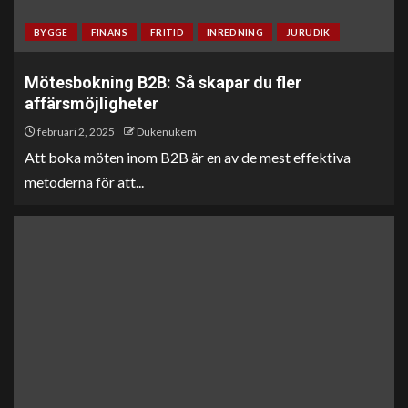
BYGGE
FINANS
FRITID
INREDNING
JURUDIK
Mötesbokning B2B: Så skapar du fler
affärsmöjligheter
februari 2, 2025
Dukenukem
Att boka möten inom B2B är en av de mest effektiva
metoderna för att...