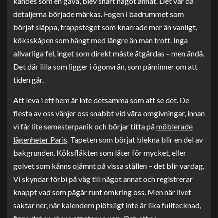
kändes som en gåva, blev snart något annat. Det var då
detaljerna började märkas. Fogen i badrummet som
börjat släppa, trappsteget som knarrade mer än vanligt,
köksskåpen som hängt med längre än man trott. Inga
allvarliga fel, inget som direkt måste åtgärdas – men ändå.
Det där lilla som ligger i ögonvrån, som påminner om att
tiden går.
Att leva i ett hem är inte detsamma som att se det. De
flesta av oss vänjer oss snabbt vid våra omgivningar, innan
vi får lite semesterpanik och börjar titta på
möblerade
lägenheter Paris
. Tapeten som börjat blekna blir en del av
bakgrunden. Köksfläkten som låter för mycket, eller
golvet som känns ojämnt på vissa ställen – det blir vardag.
Vi skyndar förbi på väg till något annat och registrerar
knappt vad som pågår runt omkring oss. Men när livet
saktar ner, när kalendern plötsligt inte är lika fulltecknad,