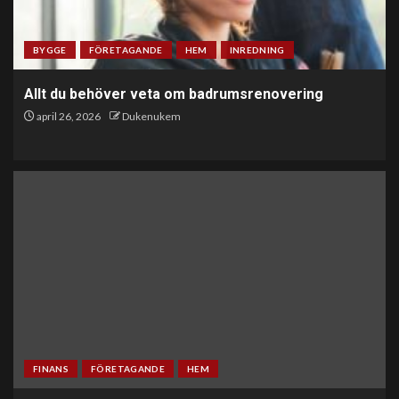
BYGGE
FÖRETAGANDE
HEM
INREDNING
Allt du behöver veta om badrumsrenovering
april 26, 2026
Dukenukem
FINANS
FÖRETAGANDE
HEM