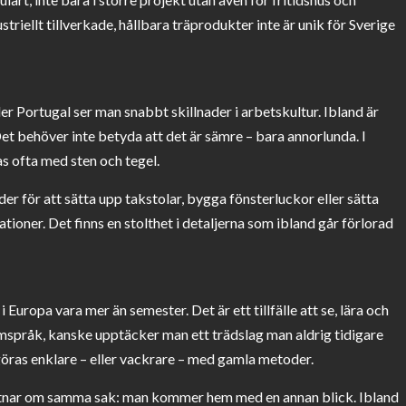
riellt tillverkade, hållbara träprodukter inte är unik för Sverige
r Portugal ser man snabbt skillnader i arbetskultur. Ibland är
t behöver inte betyda att det är sämre – bara annorlunda. I
as ofta med sten och tegel.
r för att sätta upp takstolar, bygga fönsterluckor eller sätta
ioner. Det finns en stolthet i detaljerna som ibland går förlorad
i Europa vara mer än semester. Det är ett tillfälle att se, lära och
ormspråk, kanske upptäcker man ett trädslag man aldrig tidigare
öras enklare – eller vackrare – med gamla metoder.
ttnar om samma sak: man kommer hem med en annan blick. Ibland