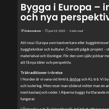
Bygga i Europa – i
och nya perspekti
Dukenukem
juni 19, 2025
2 min read
Att resa i Europa som hantverkare eller byggintressera
byggtekniker och kulturer. Överallt pågår projekt – st
materialval och lösningar. För den som själv jobbar me
att få nya idéer och perspektiv.
Trätraditioner i rörelse
I Norden är vi vana vid limträ,
limfog
och KL-trä. Vi by
och isolering. Men reser man söderut möter man en annan
med kastanj och ceder. I Alperna byggs fortfarande mån
fungerar.
I Österrike och Tyskland har
KL-trä
blivit allt mer pop