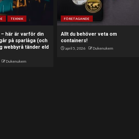
DE
TEKNIK
FÖRETAGANDE
 – här är varför din
Allt du behöver veta om
går på sparlåga (och
containers!
ig webbyrå tänder eld
april 5, 2026
Dukenukem
Dukenukem