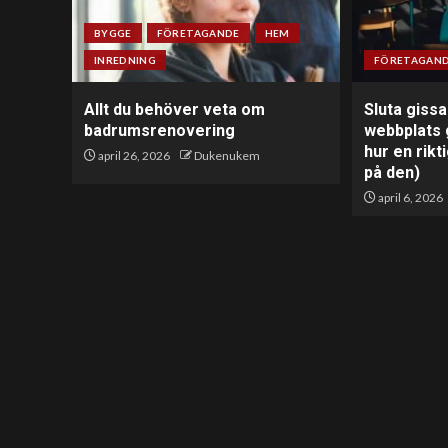
BYGGE
FÖRETAGANDE
HEM
INREDNING
FÖRETAGAN
Allt du behöver veta om
Sluta gissa
badrumsrenovering
webbplats 
hur en rikt
april 26, 2026
Dukenukem
på den)
april 6, 2026