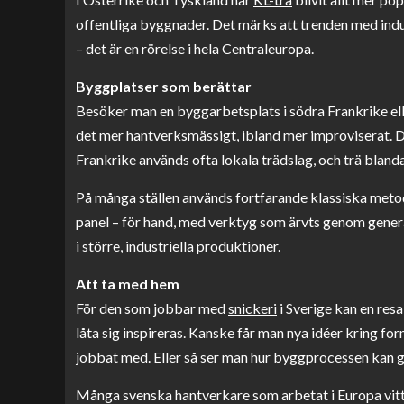
offentliga byggnader. Det märks att trenden med indust
– det är en rörelse i hela Centraleuropa.
Byggplatser som berättar
Besöker man en byggarbetsplats i södra Frankrike elle
det mer hantverksmässigt, ibland mer improviserat. De
Frankrike används ofta lokala trädslag, och trä bland
På många ställen används fortfarande klassiska metode
panel – för hand, med verktyg som ärvts genom generat
i större, industriella produktioner.
Att ta med hem
För den som jobbar med
snickeri
i Sverige kan en resa 
låta sig inspireras. Kanske får man nya idéer kring f
jobbat med. Eller så ser man hur byggprocessen kan g
Många svenska hantverkare som arbetat i Europa vi