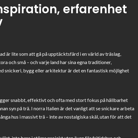
nspiration, erfarenhet
v
d är lite som att gå på upptäcktsfärd i en värld av träslag,
ora och små – och varje land har sina egna traditioner,
d snickeri, bygg eller arkitektur är det en fantastisk möjlighet
gger snabbt, effektivt och ofta med stort fokus på hållbarhet
 syn på trä. I norra Italien är det vanligt att se snickare arbeta
ga hus i massivt trä – inte av nostalgiska skäl, utan för att det
ulärt, inte bara i större projekt utan även för fritidshus och