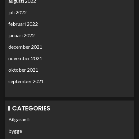
augusti 2022
juli 2022
februari 2022
januari 2022
december 2021
november 2021
oktober 2021
september 2021
CATEGORIES
Bilgaranti
bygge