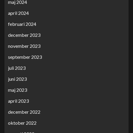
maj 2024
april 2024
februari 2024
december 2023
november 2023
september 2023
juli 2023
juni 2023
maj 2023
april 2023
december 2022
oktober 2022