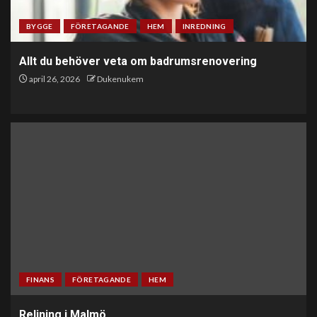
BYGGE
FÖRETAGANDE
HEM
INREDNING
Allt du behöver veta om badrumsrenovering
april 26, 2026
Dukenukem
FINANS
FÖRETAGANDE
HEM
Relining i Malmö