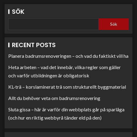
SÖK
Sök
RECENT POSTS
Planera badrumsrenoveringen – och vad du faktiskt vill ha
Heta arbeten – vad det innebär, vilka regler som gäller
och varför utbildningen är obligatorisk
KL-trä – korslaminerat trä som strukturellt byggmaterial
Allt du behöver veta om badrumsrenovering
Sluta gissa – här är varför din webbplats går på sparlåga
(och hur en riktig webbyrå tänder eld på den)