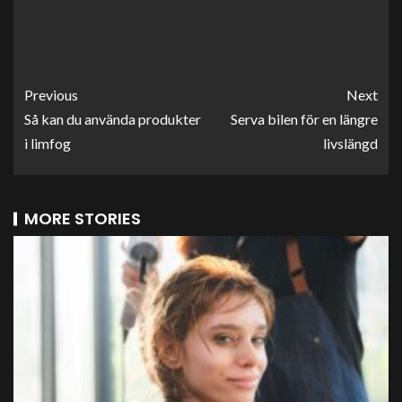
Previous
Next
Så kan du använda produkter
Serva bilen för en längre
i limfog
livslängd
MORE STORIES