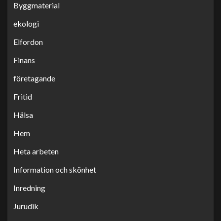
Byggmaterial
ekologi
Elfordon
Finans
företagande
Fritid
Hälsa
Hem
Heta arbeten
Information och skönhet
Inredning
Jurudik