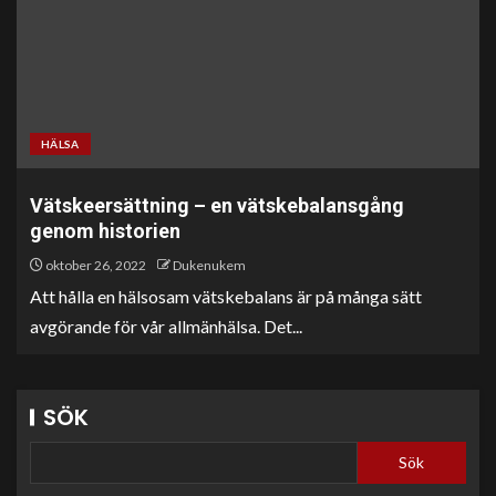
HÄLSA
Vätskeersättning – en vätskebalansgång
genom historien
oktober 26, 2022
Dukenukem
Att hålla en hälsosam vätskebalans är på många sätt
avgörande för vår allmänhälsa. Det...
SÖK
Sök