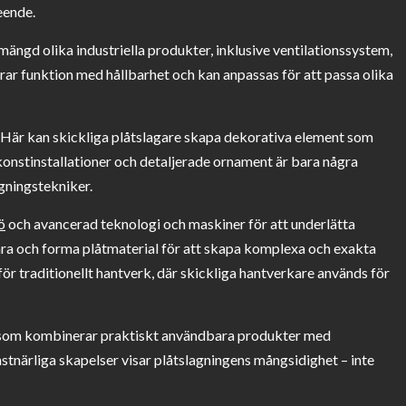
eende.
mängd olika industriella produkter, inklusive ventilationssystem,
r funktion med hållbarhet och kan anpassas för att passa olika
vå. Här kan skickliga plåtslagare skapa dekorativa element som
konstinstallationer och detaljerade ornament är bara några
gningstekniker.
ö
och avancerad teknologi och maskiner för att underlätta
ra och forma plåtmaterial för att skapa komplexa och exakta
ör traditionellt hantverk, där skickliga hantverkare används för
n som kombinerar praktiskt användbara produkter med
nstnärliga skapelser visar plåtslagningens mångsidighet – inte