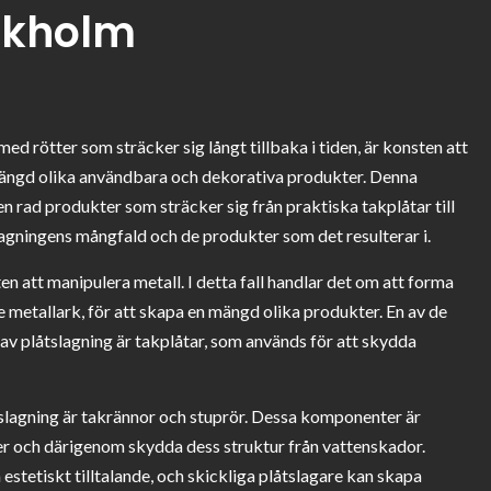
ockholm
med rötter som sträcker sig långt tillbaka i tiden, är konsten att
mängd olika användbara och dekorativa produkter. Denna
en rad produkter som sträcker sig från praktiska takplåtar till
slagningens mångfald och de produkter som det resulterar i.
ten att manipulera metall. I detta fall handlar det om att forma
e metallark, för att skapa en mängd olika produkter. En av de
v plåtslagning är takplåtar, som används för att skydda
slagning är takrännor och stuprör. Dessa komponenter är
er och därigenom skydda dess struktur från vattenskador.
estetiskt tilltalande, och skickliga plåtslagare kan skapa