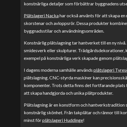
konstnärliga detaljer som förbättrar byggnadens uts
Plåtslageri Nacka
har också använts för att skapa en 
skorstenar och avloppsrör. Dessa produkter kombinera
byggnadsstilar och användningsområden.
Konstnärlig plåtslagning tar hantverket till en ny ni
smidesverk eller skulpturer. Trädgårdsdekorationer, 
exempel på konstnärliga verk skapade genom plåtsla
I dagens moderna samhälle används
plåtslageri Tyres
plåtslagning. CNC-styrda maskiner kan precisionsskä
komponenter. Trots detta finns det fortfarande plats f
att skapa handgjorda och unika plåtprodukter.
Plåtslagning är en konstform och hantverkstraditio
konstnärlig skönhet. Från takplåtar och rännor till ko
minst för
plåtslageri Huddinge
!