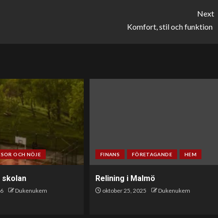
Next
Komfort, stil och funktion
ESOR OCH NÖJE
FINANS
FÖRETAGANDE
HEM
i skolan
Relining i Malmö
26
Dukenukem
oktober 25, 2025
Dukenukem