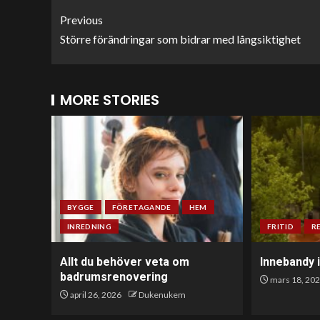
Previous
Större förändringar som bidrar med långsiktighet
MORE STORIES
BYGGE
FÖRETAGANDE
HEM
INREDNING
FRITID
R
Allt du behöver veta om
Innebandy 
badrumsrenovering
mars 18, 20
april 26, 2026
Dukenukem