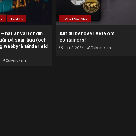
DE
TEKNIK
FÖRETAGANDE
 – här är varför din
Allt du behöver veta om
går på sparlåga (och
containers!
ig webbyrå tänder eld
april 5, 2026
Dukenukem
Dukenukem