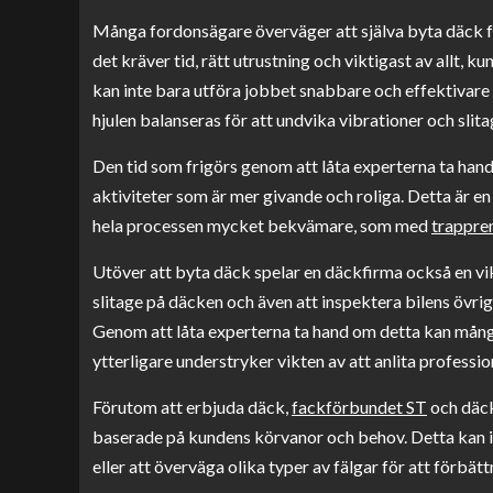
Många fordonsägare överväger att själva byta däck för 
det kräver tid, rätt utrustning och viktigast av allt, 
kan inte bara utföra jobbet snabbare och effektivare
hjulen balanseras för att undvika vibrationer och slita
Den tid som frigörs genom att låta experterna ta hand 
aktiviteter som är mer givande och roliga. Detta är
hela processen mycket bekvämare, som med
trappre
Utöver att byta däck spelar en däckfirma också en vikti
slitage på däcken och även att inspektera bilens öv
Genom att låta experterna ta hand om detta kan många 
ytterligare understryker vikten av att anlita profession
Förutom att erbjuda däck,
fackförbundet ST
och däck
baserade på kundens körvanor och behov. Detta kan ink
eller att överväga olika typer av fälgar för att förbä