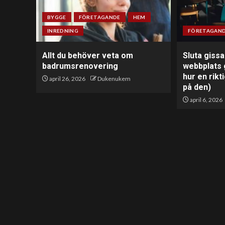
BYGGE
FÖRETAGANDE
HEM
INREDNING
FÖRETAGAN
Allt du behöver veta om
Sluta gissa
badrumsrenovering
webbplats 
hur en rikt
april 26, 2026
Dukenukem
på den)
april 6, 2026