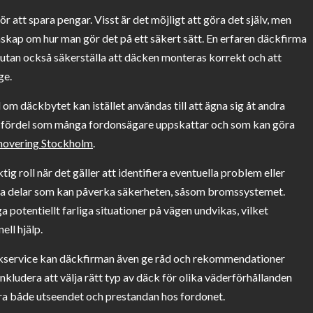
att spara pengar. Visst är det möjligt att göra det själv, men
kunskap om hur man gör det på ett säkert sätt. En erfaren däckfirma
 utan också säkerställa att däcken monteras korrekt och att
ge.
om däckbytet kan istället användas till att ägna sig åt andra
 en fördel som många fordonsägare uppskattar och som kan göra
novering Stockholm
.
g roll när det gäller att identifiera eventuella problem eller
riga delar som kan påverka säkerheten, såsom bromssystemet.
potentiellt farliga situationer på vägen undvikas, vilket
ell hjälp.
service kan däckfirman även ge råd och rekommendationer
ludera att välja rätt typ av däck för olika väderförhållanden
ttra både utseendet och prestandan hos fordonet.