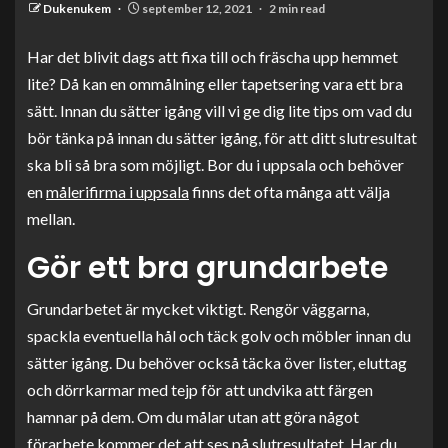
Dukenukem
september 12, 2021
2 min read
Har det blivit dags att fixa till och fräscha upp hemmet
lite? Då kan en ommålning eller tapetsering vara ett bra
sätt. Innan du sätter igång vill vi ge dig lite tips om vad du
bör tänka på innan du sätter igång, för att ditt slutresultat
ska bli så bra som möjligt. Bor du i uppsala och behöver
en
målerifirma i uppsala
finns det ofta många att välja
mellan.
Gör ett bra grundarbete
Grundarbetet är mycket viktigt. Rengör väggarna,
spackla eventuella hål och täck golv och möbler innan du
sätter igång. Du behöver också täcka över lister, eluttag
och dörrkarmar med tejp för att undvika att färgen
hamnar på dem. Om du målar utan att göra något
förarbete kommer det att ses på slutresultatet. Har du