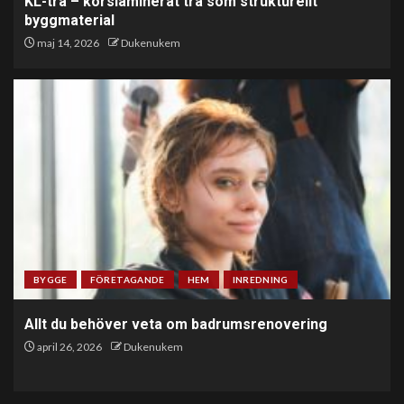
KL-trä – korslaminerat trä som strukturellt
byggmaterial
maj 14, 2026
Dukenukem
BYGGE
FÖRETAGANDE
HEM
INREDNING
Allt du behöver veta om badrumsrenovering
april 26, 2026
Dukenukem