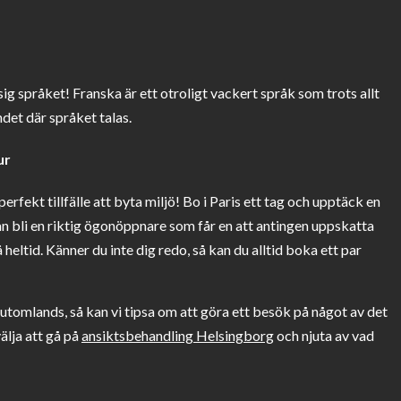
 sig språket! Franska är ett otroligt vackert språk som trots allt
andet där språket talas.
ur
rfekt tillfälle att byta miljö! Bo i Paris ett tag och upptäck en
an bli en riktig ögonöppnare som får en att antingen uppskatta
å heltid. Känner du inte dig redo, så kan du alltid boka ett par
a utomlands, så kan vi tipsa om att göra ett besök på något av det
älja att gå på
ansiktsbehandling Helsingborg
och njuta av vad